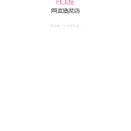
Now Loading...
NEWS
ニュース
2022.4.24
INFORMATION
ホテル様用アレンジの価格改訂のお知らせ
2022.2.23
INFORMATION